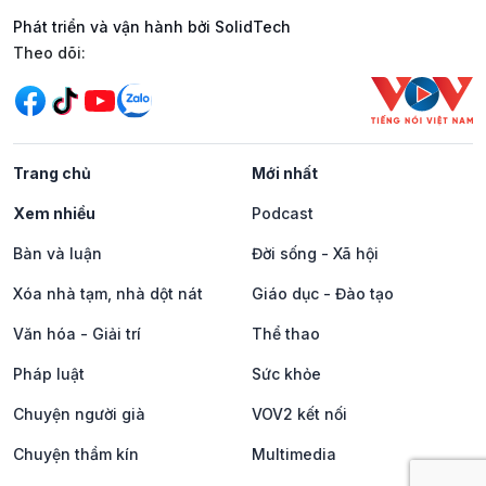
Phát triển và vận hành bởi SolidTech
Mạng xã hội
Theo dõi:
Trang chủ
Mới nhất
Xem nhiều
Podcast
Bàn và luận
Đời sống - Xã hội
Xóa nhà tạm, nhà dột nát
Giáo dục - Đào tạo
Văn hóa - Giải trí
Thể thao
Pháp luật
Sức khỏe
Chuyện người già
VOV2 kết nối
Chuyện thầm kín
Multimedia