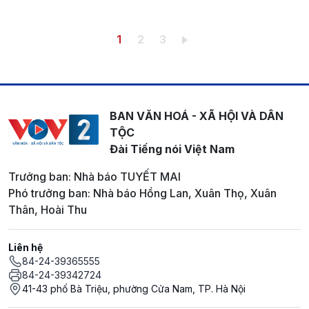
Pagination
Trang hiện thời
Trang
Trang
1
2
3
BAN VĂN HOÁ - XÃ HỘI VÀ DÂN
TỘC
Đài Tiếng nói Việt Nam
Trưởng ban: Nhà báo TUYẾT MAI
Phó trưởng ban: Nhà báo Hồng Lan, Xuân Thọ, Xuân
Thân, Hoài Thu
Liên hệ
84-24-39365555
84-24-39342724
41-43 phố Bà Triệu, phường Cửa Nam, TP. Hà Nội