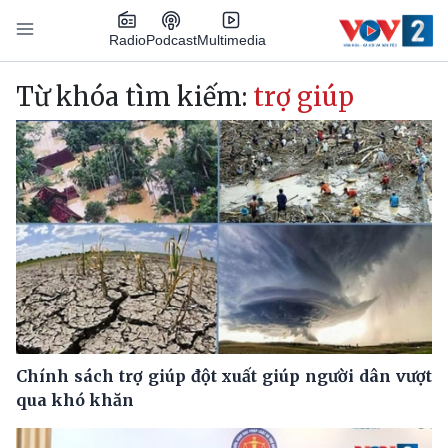
Nhảy đến nội dung
Podcast
Radio
Multimedia
Main navigation
Từ khóa tìm kiếm:
trợ giúp
Chính sách trợ giúp đột xuất giúp người dân vượt
qua khó khăn