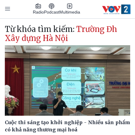
Nhảy đến nội dung
Podcast
Radio
Multimedia
Main navigation
Từ khóa tìm kiếm:
Trường Đh
Xây dựng Hà Nội
Cuộc thi sáng tạo khởi nghiệp - Nhiều sản phẩm
có khả năng thương mại hoá