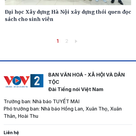
Đại học Xây dựng Hà Nội xây dựng thói quen đọc
sách cho sinh viên
Pagination
Trang hiện thời
Trang
1
2
BAN VĂN HOÁ - XÃ HỘI VÀ DÂN
TỘC
Đài Tiếng nói Việt Nam
Trưởng ban: Nhà báo TUYẾT MAI
Phó trưởng ban: Nhà báo Hồng Lan, Xuân Thọ, Xuân
Thân, Hoài Thu
Liên hệ