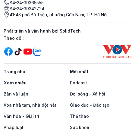
84-24-39365555
84-24-39342724
41-43 phố Bà Triệu, phường Cửa Nam, TP. Hà Nội
Phát triển và vận hành bởi SolidTech
Mạng xã hội
Theo dõi:
Trang chủ
Mới nhất
Xem nhiều
Podcast
Bàn và luận
Đời sống - Xã hội
Xóa nhà tạm, nhà dột nát
Giáo dục - Đào tạo
Văn hóa - Giải trí
Thể thao
Pháp luật
Sức khỏe