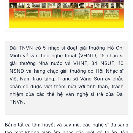
Đài TNVN có 5 nhạc sĩ đoạt giải thưởng Hồ Chí
Minh về văn học nghệ thuật (VHNT), 15 nhạc sĩ
giải thưởng Nhà nước về VHNT, 34 NSUT, 10
NSND và hàng chục giải thưởng do Hội Nhạc sĩ
Việt Nam trao tặng. Trang sử Vàng Son ấy chắc
chắn sẽ được viết thêm nữa với tinh thần, trách
nhiệm của các thế hệ văn nghệ sĩ trẻ của Đài
TNVN.
Bằng tất cả tâm huyết và say mê, các nghệ sĩ đã sáng
tạo một không gian âm nhạc đặc biệt để tri ân, tôn