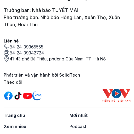
Trưởng ban: Nhà báo TUYẾT MAI
Phó trưởng ban: Nhà báo Hồng Lan, Xuân Thọ, Xuân
Thân, Hoài Thu
Liên hệ
84-24-39365555
84-24-39342724
41-43 phố Bà Triệu, phường Cửa Nam, TP. Hà Nội
Phát triển và vận hành bởi SolidTech
Mạng xã hội
Theo dõi:
Trang chủ
Mới nhất
Xem nhiều
Podcast