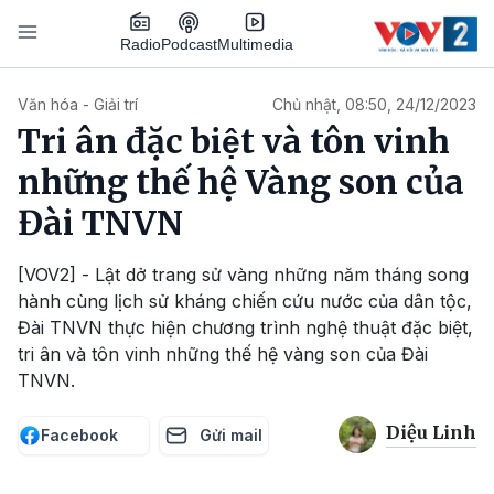
Nhảy đến nội dung
Podcast
Radio
Multimedia
Main navigation
Văn hóa - Giải trí
Chủ nhật, 08:50, 24/12/2023
Tri ân đặc biệt và tôn vinh
những thế hệ Vàng son của
Đài TNVN
[VOV2] - Lật dở trang sử vàng những năm tháng song
hành cùng lịch sử kháng chiến cứu nước của dân tộc,
Đài TNVN thực hiện chương trình nghệ thuật đặc biệt,
tri ân và tôn vinh những thế hệ vàng son của Đài
TNVN.
Diệu Linh
Facebook
Gửi mail