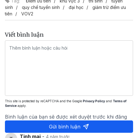
Tag:
Điểm ưu tiên
khu vực 3
thí sinh
tuyển
sinh
quy chế tuyển sinh
đại học
giảm trừ điểm ưu
tiên
VOV2
Viết bình luận
This site is protected by reCAPTCHA and the Google
Privacy Policy
and
Terms of
Service
apply.
Bình luận của bạn sẽ được xét duyệt trước khi đăng
Gửi bình luận
Tinh mai
-
4 năm trước