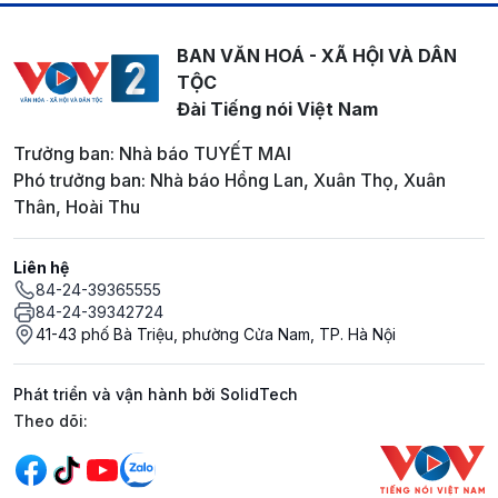
BAN VĂN HOÁ - XÃ HỘI VÀ DÂN
TỘC
Đài Tiếng nói Việt Nam
Trưởng ban: Nhà báo TUYẾT MAI
Phó trưởng ban: Nhà báo Hồng Lan, Xuân Thọ, Xuân
Thân, Hoài Thu
Liên hệ
84-24-39365555
84-24-39342724
41-43 phố Bà Triệu, phường Cửa Nam, TP. Hà Nội
Phát triển và vận hành bởi SolidTech
Mạng xã hội
Theo dõi: