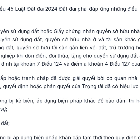
ều 45 Luật Đất đai 2024 Đất đai phải đáp ứng những điều
yền sử dụng đất hoặc Giấy chứng nhận quyền sở hữu nhà
yền sử dụng đất, quyền sở hữu nhà ở và tài sản khác gắ
 đất, quyền sở hữu tài sản gắn liền với đất, trừ trường 
nghiệp khi dồn điền, đổi thửa, tặng cho quyền sử dụng đấ
định tại khoản 7 Điều 124 và điểm a khoản 4 Điều 127 của
hấp hoặc tranh chấp đã được giải quyết bởi cơ quan nhà
, quyết định hoặc phán quyết của Trọng tài đã có hiệu lực 
ng bị kê biên, áp dụng biện pháp khác để bảo đảm thi 
sự;
 đất;
g bị áp dụng biện pháp khẩn cấp tạm thời theo quy định c