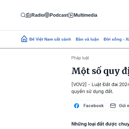
Nhảy đến nội dung
Radio
Podcast
Multimedia
Main navigation
Để Việt Nam cất cánh
Bàn và luận
Đời sống - X
Pháp luật
Một số quy đ
[VOV2] - Luật Đất đai 2024 
quyền sử dụng đất.
Facebook
Gửi 
Những loại đất được ch