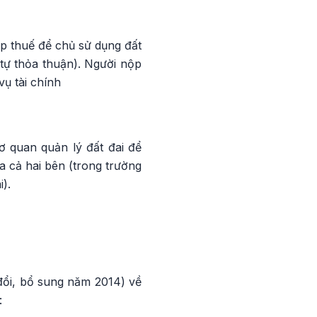
ộp thuế để chủ sử dụng đất
ể tự thỏa thuận). Người nộp
ụ tài chính
ơ quan quản lý đất đai để
a cả hai bên (trong trường
).
đổi, bổ sung năm 2014) về
: