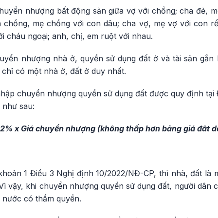
chuyển nhượng bất động sản giữa vợ với chồng; cha đẻ, mẹ
a chồng, mẹ chồng với con dâu; cha vợ, mẹ vợ với con rể;
ới cháu ngoại; anh, chị, em ruột với nhau.
huyển nhượng nhà ở, quyền sử dụng đất ở và tài sản gắn l
chỉ có một nhà ở, đất ở duy nhất.
 nhập chuyển nhượng quyền sử dụng đất được quy định tại 
 như sau:
 2% x Giá chuyển nhượng (không thấp hơn bảng giá đât d
khoản 1 Điều 3 Nghị định 10/2022/NĐ-CP, thì nhà, đất là 
. Vì vậy, khi chuyển nhượng quyền sử dụng đất, người dân c
à nước có thẩm quyền.