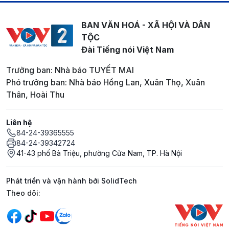
BAN VĂN HOÁ - XÃ HỘI VÀ DÂN
TỘC
Đài Tiếng nói Việt Nam
Trưởng ban: Nhà báo TUYẾT MAI
Phó trưởng ban: Nhà báo Hồng Lan, Xuân Thọ, Xuân
Thân, Hoài Thu
Liên hệ
84-24-39365555
84-24-39342724
41-43 phố Bà Triệu, phường Cửa Nam, TP. Hà Nội
Phát triển và vận hành bởi SolidTech
Mạng xã hội
Theo dõi: