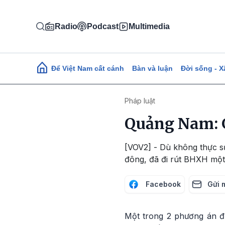
Nhảy đến nội dung
Radio
Podcast
Multimedia
Main navigation
Để Việt Nam cất cánh
Bàn và luận
Đời sống - X
Pháp luật
Quảng Nam: 
[VOV2] - Dù không thực s
đông, đã đi rút BHXH một 
Facebook
Gửi 
Một trong 2 phương án đ