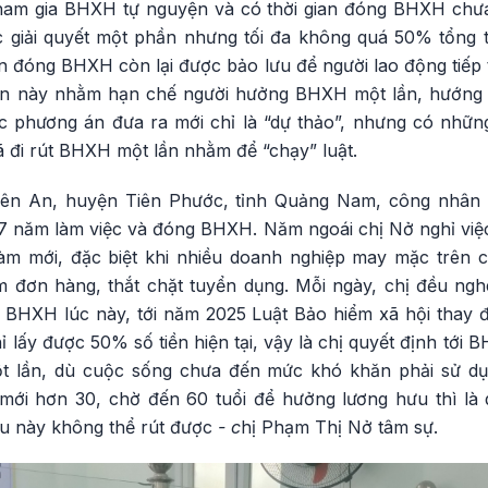
am gia BHXH tự nguyện và có thời gian đóng BHXH chư
 giải quyết một phần nhưng tối đa không quá 50% tổng 
gian đóng BHXH còn lại được bảo lưu để người lao động tiếp
 này nhằm hạn chế người hưởng BHXH một lần, hướng t
ác phương án đưa ra mới chỉ là “dự thảo”, nhưng có nhữn
 đi rút BHXH một lần nhằm để “chạy” luật.
iên An, huyện Tiên Phước, tỉnh Quảng Nam, công nhâ
7 năm làm việc và đóng BHXH. Năm ngoái chị Nở nghỉ việc
àm mới, đặc biệt khi nhiều doanh nghiệp may mặc trên 
 đơn hàng, thắt chặt tuyển dụng. Mỗi ngày, chị đều ng
t BHXH lúc này, tới năm 2025 Luật Bảo hiểm xã hội thay đ
 lấy được 50% số tiền hiện tại, vậy là chị quyết định tớ
t lần, dù cuộc sống chưa đến mức khó khăn phải sử dụ
ới hơn 30, chờ đến 60 tuổi để hưởng lương hưu thì là q
u này không thể rút được
- c
hị Phạm Thị Nở tâm sự.