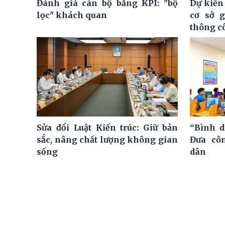
Đánh giá cán bộ bằng KPI: "bộ
Dự kiến
lọc" khách quan
cơ sở 
thông c
Sửa đổi Luật Kiến trúc: Giữ bản
“Bình d
sắc, nâng chất lượng không gian
Đưa cô
sống
dân