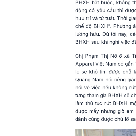
BHXH bắt buộc, không th
động có yêu cầu thì được
hưu trí và tử tuất. Thời 
chế độ BHXH". Phương án
lương hưu. Dù tới nay, c
BHXH sau khi nghỉ việc đã
Chị Phạm Thị Nở ở xã T
Apparel Việt Nam có gần 
lo sẽ khó tìm được chỗ l
Quảng Nam nói riêng giảm
nói về việc nếu không rú
từng tham gia BHXH sẽ chỉ
làm thủ tục rút BHXH mộ
được mấy nhưng giờ em m
dành cũng được chứ lỡ sa