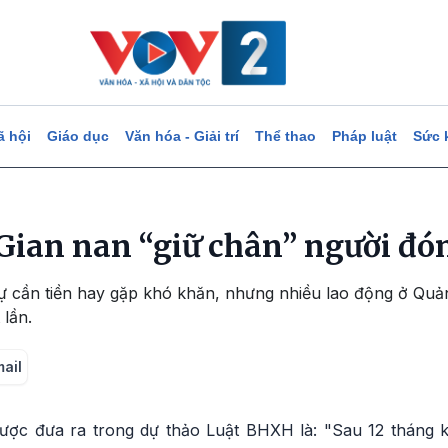
ã hội
Giáo dục
Văn hóa - Giải trí
Thể thao
Pháp luật
Sức 
Gian nan “giữ chân” người đ
ự cần tiền hay gặp khó khăn, nhưng nhiều lao động ở Qu
lần.
mail
ược đưa ra trong dự thảo Luật BHXH là: "Sau 12 tháng k