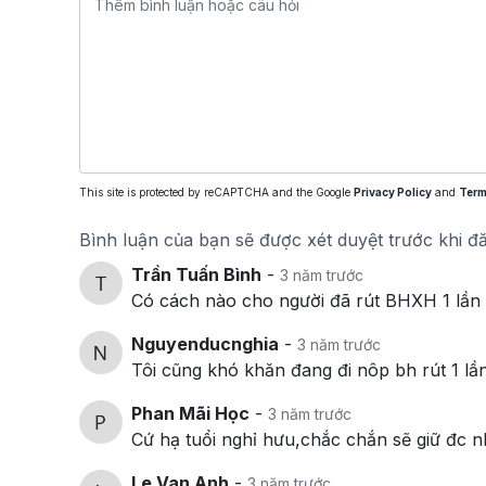
This site is protected by reCAPTCHA and the Google
Privacy Policy
and
Term
Bình luận của bạn sẽ được xét duyệt trước khi đ
Trần Tuấn Bình
-
3 năm trước
Có cách nào cho người đã rút BHXH 1 lần t
Nguyenducnghia
-
3 năm trước
Tôi cũng khó khăn đang đi nôp bh rút 1 lầ
Phan Mãi Học
-
3 năm trước
Cứ hạ tuổi nghỉ hưu,chắc chắn sẽ giữ đc nl
Le Van Anh
-
3 năm trước