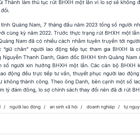
Thành làm thủ tục rút BHXH một lần vì lo sợ sẽ không 
đổi.
tỉnh Quảng Nam, 7 tháng đầu năm 2023 tổng số người nh
với cùng kỳ năm 2022. Trước thực trạng rút BHXH một lần 
Quảng Nam đã có nhiều cách nhằm tuyên truyền tới người 
 “giữ chân” người lao động tiếp tục tham gia BHXH là c
 Nguyễn Thanh Danh, Giám đốc BHXH tỉnh Quảng Nam chi
n số người xin hưởng BHXH một lần. Các cán bộ BHXH khi
o động đều trực tiếp tư vấn, thuyết phục người lao động t
ư không thành công. Theo ông Danh, bên cạnh một số lao 
âm lý đám đông, lo sợ chính sách thay đổi nên đã đi rút B
H
người lao động
an sinh xã hội
doanh nghiệp
tự nguy