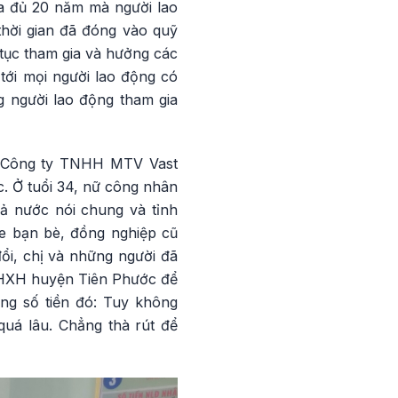
a đủ 20 năm mà người lao
thời gian đã đóng vào quỹ
 tục tham gia và hưởng các
ới mọi người lao động có
g người lao động tham gia
n Công ty TNHH MTV Vast
. Ở tuổi 34, nữ công nhân
cả nước nói chung và tỉnh
he bạn bè, đồng nghiệp cũ
ổi, chị và những người đã
i BHXH huyện Tiên Phước để
ng số tiền đó: Tuy không
uá lâu. Chẳng thà rút để