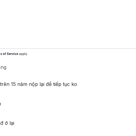
s of Service
apply.
ăng
rên 15 năm nộp lại để tiếp tục ko
n
đ ở lại