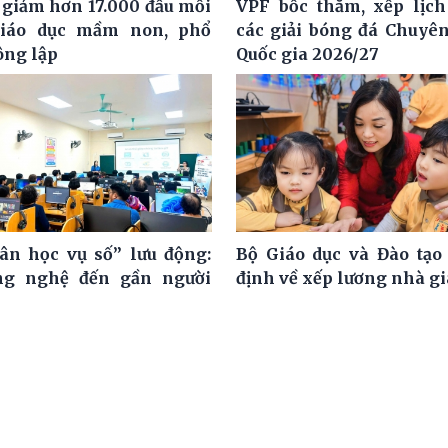
 giảm hơn 17.000 đầu mối
VPF bốc thăm, xếp lịch
giáo dục mầm non, phổ
các giải bóng đá Chuyê
ông lập
Quốc gia 2026/27
ân học vụ số” lưu động:
Bộ Giáo dục và Đào tạo
ng nghệ đến gần người
định về xếp lương nhà g