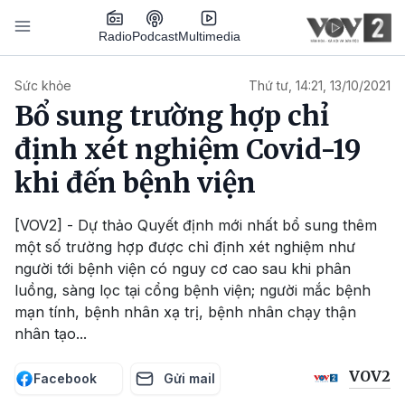
Nhảy đến nội dung
Podcast
Radio
Multimedia
Main navigation
Sức khỏe
Thứ tư, 14:21, 13/10/2021
Bổ sung trường hợp chỉ
định xét nghiệm Covid-19
khi đến bệnh viện
[VOV2] - Dự thảo Quyết định mới nhất bổ sung thêm
một số trường hợp được chỉ định xét nghiệm như
người tới bệnh viện có nguy cơ cao sau khi phân
luồng, sàng lọc tại cổng bệnh viện; người mắc bệnh
mạn tính, bệnh nhân xạ trị, bệnh nhân chạy thận
nhân tạo...
VOV2
Facebook
Gửi mail