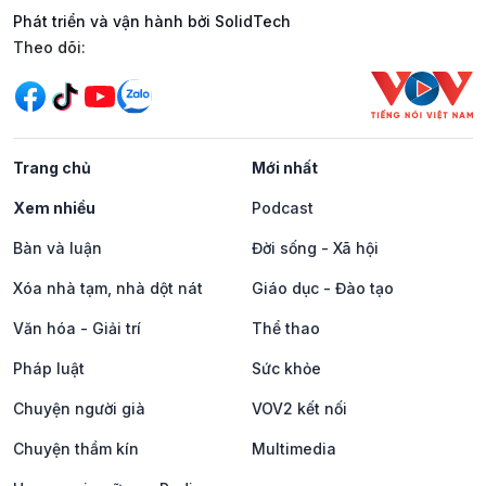
Phát triển và vận hành bởi SolidTech
Mạng xã hội
Theo dõi:
Trang chủ
Mới nhất
Xem nhiều
Podcast
Bàn và luận
Đời sống - Xã hội
Xóa nhà tạm, nhà dột nát
Giáo dục - Đào tạo
Văn hóa - Giải trí
Thể thao
Pháp luật
Sức khỏe
Chuyện người già
VOV2 kết nối
Chuyện thầm kín
Multimedia