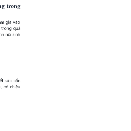
ng trong
am gia vào
n trong quá
nh nội sinh
ết sức cần
ể, có chiều