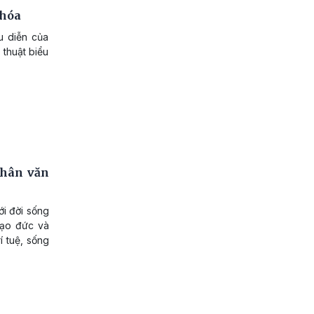
 hóa
u diễn của
thuật biểu
nhân văn
ới đời sống
 đạo đức và
í tuệ, sống