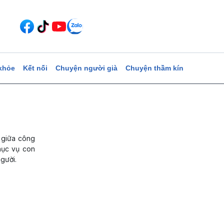
khỏe
Kết nối
Chuyện người già
Chuyện thầm kín
n giữa công
hục vụ con
gười.