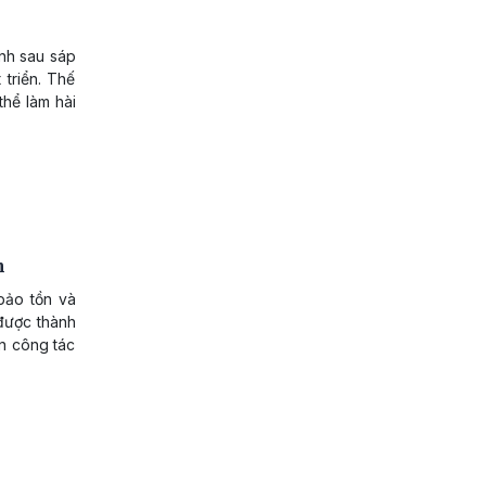
ỉnh sau sáp
 triển. Thế
thể làm hài
n
bảo tồn và
 được thành
n công tác