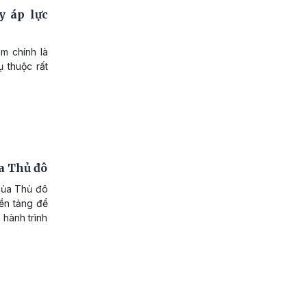
y áp lực
m chính là
 thuộc rất
ủa Thủ đô
 của Thủ đô
nền tảng để
 hành trình