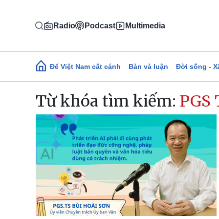
Nhảy đến nội dung
Radio
Podcast
Multimedia
Main navigation
Để Việt Nam cất cánh
Bàn và luận
Đời sống - X
Từ khóa tìm kiếm:
PGS 