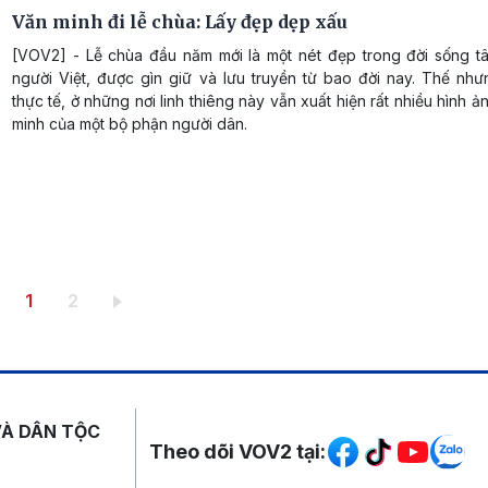
Văn minh đi lễ chùa: Lấy đẹp dẹp xấu
[VOV2] - Lễ chùa đầu năm mới là một nét đẹp trong đời sống tâ
người Việt, được gìn giữ và lưu truyền từ bao đời nay. Thế như
thực tế, ở những nơi linh thiêng này vẫn xuất hiện rất nhiều hình 
minh của một bộ phận người dân.
Trang hiện thời
Trang
1
2
Mạng xã hội
VÀ DÂN TỘC
Theo dõi VOV2 tại: