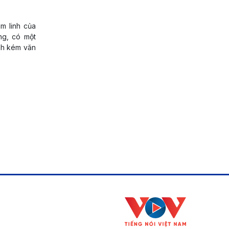
m linh của
ng, có một
ảnh kém văn