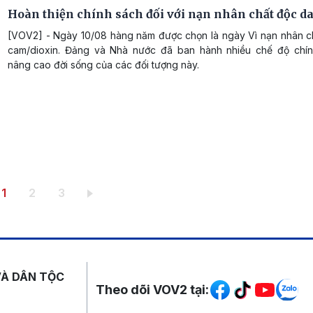
Hoàn thiện chính sách đối với nạn nhân chất độc d
[VOV2] - Ngày 10/08 hàng năm được chọn là ngày Vì nạn nhân c
cam/dioxin. Đảng và Nhà nước đã ban hành nhiều chế độ chí
nâng cao đời sống của các đối tượng này.
Trang hiện thời
Trang
Trang
1
2
3
Mạng xã hội
VÀ DÂN TỘC
Theo dõi VOV2 tại: