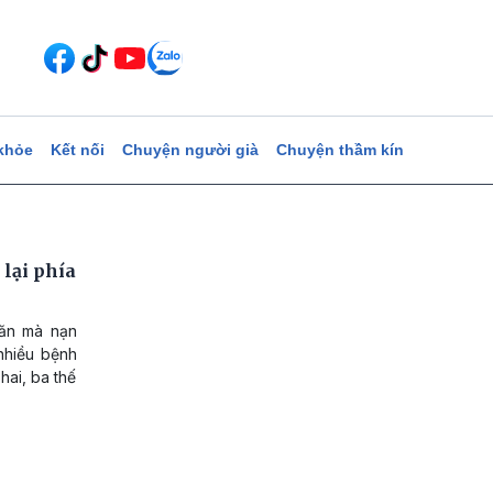
khỏe
Kết nối
Chuyện người già
Chuyện thầm kín
lại phía
ăn mà nạn
nhiều bệnh
 hai, ba thế