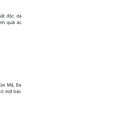
hất độc da
nh quái ác
Kim Mã, Ba
 có một bác