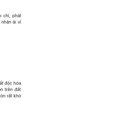
 chí, phát
nhân ái vì
hất độc hóa
ện trên đất
òn rất khó