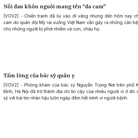
Nỗi đau khôn nguôi mang tên “da cam”
[VOV2] - Chiến tranh đã lùi vào dĩ vãng nhưng đến hôm nay c
cam do quân đội Mỹ rải xuống Việt Nam vẫn gây ra những căn bệ
cho những người bị phơi nhiễm và con, cháu họ.
Tấm lòng của bác sỹ quân y
[VOV2] - Phòng khám của bác sỹ Nguyễn Trọng Nơi trên phố 
Đình, Hà Nội đã trở thành địa chỉ tin cậy của nhiều người vì ở đó
sỹ với trái tim nhân hậu luôn ngày đêm hết mình vì người bệnh.