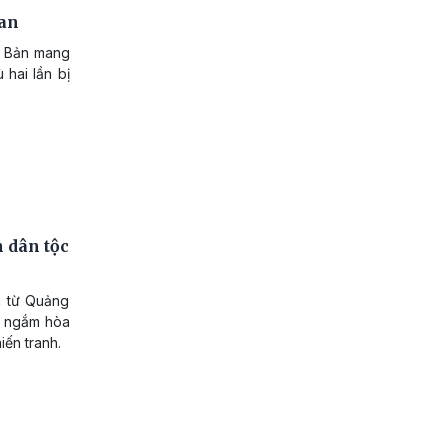
Lan
t Bản mang
 hai lần bị
 dân tộc
h từ Quảng
ìn ngắm hòa
iến tranh.