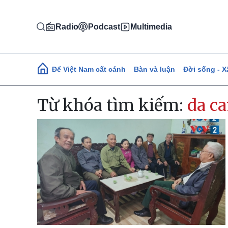
Nhảy đến nội dung
Radio
Podcast
Multimedia
Main navigation
Để Việt Nam cất cánh
Bàn và luận
Đời sống - X
Từ khóa tìm kiếm:
da c