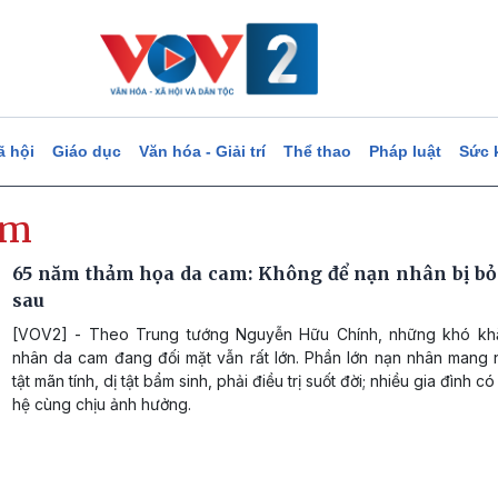
ã hội
Giáo dục
Văn hóa - Giải trí
Thể thao
Pháp luật
Sức 
am
65 năm thảm họa da cam: Không để nạn nhân bị bỏ 
sau
[VOV2] - Theo Trung tướng Nguyễn Hữu Chính, những khó kh
nhân da cam đang đối mặt vẫn rất lớn. Phần lớn nạn nhân mang 
tật mãn tính, dị tật bẩm sinh, phải điều trị suốt đời; nhiều gia đình có
hệ cùng chịu ảnh hưởng.