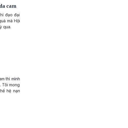
 da cam
hỉ đạo đại
 quả mà Hội
ỳ qua.
am thì mình
p. Tôi mong
thế hệ nạn