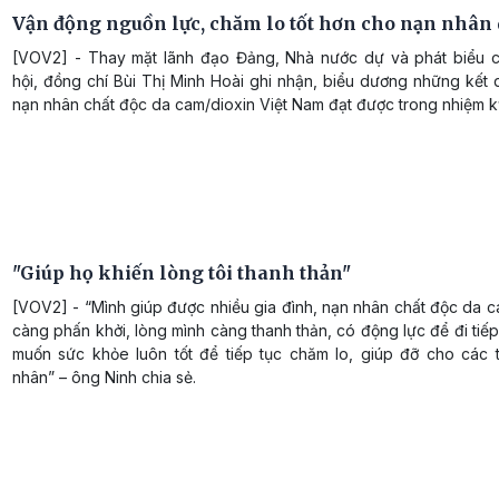
Vận động nguồn lực, chăm lo tốt hơn cho nạn nhân
[VOV2] - Thay mặt lãnh đạo Đảng, Nhà nước dự và phát biểu c
hội, đồng chí Bùi Thị Minh Hoài ghi nhận, biểu dương những kết
nạn nhân chất độc da cam/dioxin Việt Nam đạt được trong nhiệm k
"Giúp họ khiến lòng tôi thanh thản"
[VOV2] - “Mình giúp được nhiều gia đình, nạn nhân chất độc da c
càng phấn khởi, lòng mình càng thanh thản, có động lực để đi tiế
muốn sức khỏe luôn tốt để tiếp tục chăm lo, giúp đỡ cho các 
nhân” – ông Ninh chia sẻ.