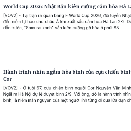
World Cup 2026: Nhật Bản kiên cường cầm hòa Hà 
[VOV2] - Tại trận ra quân bảng F World Cup 2026, đội tuyển Nhậ
đến niềm tự hào cho châu Á khi xuất sắc cầm hòa Hà Lan 2-2. Dù
dẫn trước, "Samurai xanh" vẫn kiên cường gỡ hòa ở phút 88.
Hành trình nhìn ngắm hòa bình của cựu chiến binh
Cor
[VOV2] - Ở tuổi 67, cựu chiến binh người Cor Nguyễn Văn Min
Ngãi ra Hà Nội dự lễ duyệt binh 2/9. Với ông, đó là hành trình nh
bình, là niềm mãn nguyện của một người lính từng đi qua lửa đạn ch