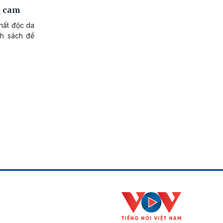
a cam
hất độc da
nh sách để