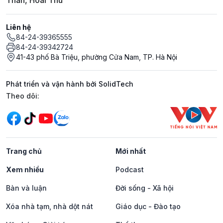
Thân, Hoài Thu
Liên hệ
84-24-39365555
84-24-39342724
41-43 phố Bà Triệu, phường Cửa Nam, TP. Hà Nội
Phát triển và vận hành bởi SolidTech
Mạng xã hội
Theo dõi:
Trang chủ
Mới nhất
Xem nhiều
Podcast
Bàn và luận
Đời sống - Xã hội
Xóa nhà tạm, nhà dột nát
Giáo dục - Đào tạo