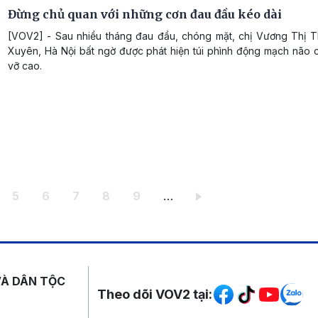
Đừng chủ quan với những cơn đau đầu kéo dài
[VOV2] - Sau nhiều tháng đau đầu, chóng mặt, chị Vương Thị 
Xuyên, Hà Nội bất ngờ được phát hiện túi phình động mạch não 
vỡ cao.
ang
Trang
Trang
Trang
Trang
Trang
5
6
7
8
9
…
Mạng xã hội
VÀ DÂN TỘC
Theo dõi VOV2 tại: