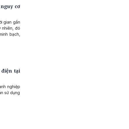
 nguy cơ
ời gian gần
y nhiên, đó
 minh bạch,
điện tại
oanh nghiệp
oán sử dụng