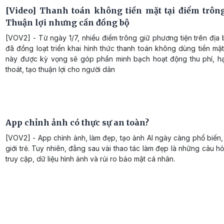
[Video] Thanh toán không tiền mặt tại điểm trông
Thuận lợi nhưng cần đồng bộ
[VOV2] - Từ ngày 1/7, nhiều điểm trông giữ phương tiện trên địa
đã đồng loạt triển khai hình thức thanh toán không dùng tiền mặ
này được kỳ vọng sẽ góp phần minh bạch hoạt động thu phí, hạ
thoát, tạo thuận lợi cho người dân
App chỉnh ảnh có thực sự an toàn?
[VOV2] - App chỉnh ảnh, làm đẹp, tạo ảnh AI ngày càng phổ biến, 
giới trẻ. Tuy nhiên, đằng sau vài thao tác làm đẹp là những câu h
truy cập, dữ liệu hình ảnh và rủi ro bảo mật cá nhân.