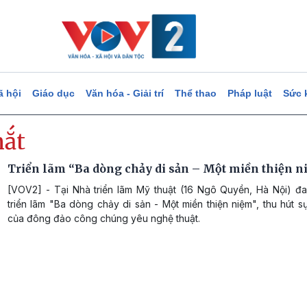
ã hội
Giáo dục
Văn hóa - Giải trí
Thể thao
Pháp luật
Sức 
mắt
Triển lãm “Ba dòng chảy di sản – Một miền thiện 
[VOV2] - Tại Nhà triển lãm Mỹ thuật (16 Ngô Quyền, Hà Nội) đan
triển lãm "Ba dòng chảy di sản - Một miền thiện niệm", thu hút 
của đông đảo công chúng yêu nghệ thuật.