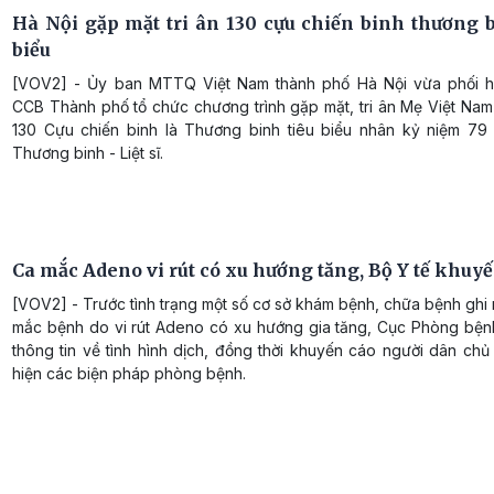
Hà Nội gặp mặt tri ân 130 cựu chiến binh thương b
biểu
[VOV2] - Ủy ban MTTQ Việt Nam thành phố Hà Nội vừa phối h
CCB Thành phố tổ chức chương trình gặp mặt, tri ân Mẹ Việt Nam
130 Cựu chiến binh là Thương binh tiêu biểu nhân kỷ niệm 7
Thương binh - Liệt sĩ.
Ca mắc Adeno vi rút có xu hướng tăng, Bộ Y tế khuy
[VOV2] - Trước tình trạng một số cơ sở khám bệnh, chữa bệnh ghi
mắc bệnh do vi rút Adeno có xu hướng gia tăng, Cục Phòng bệnh
thông tin về tình hình dịch, đồng thời khuyến cáo người dân ch
hiện các biện pháp phòng bệnh.