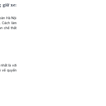
 giữ xe:
 bàn Hà Nội
t. Cách làm
n chế thất
nhất là với
ỏi về quyền