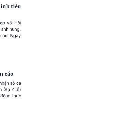
inh tiêu
ợp với Hội
 anh hùng,
9 năm Ngày
ến cáo
 nhận số ca
 (Bộ Y tế)
ủ động thực