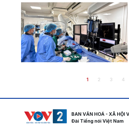
Pagination
Trang hiện thời
Trang
Trang
Tr
1
2
3
4
BAN VĂN HOÁ - XÃ HỘI 
Đài Tiếng nói Việt Nam