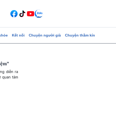
khỏe
Kết nối
Chuyện người già
Chuyện thầm kín
niệm”
g diễn ra
sự quan tâm