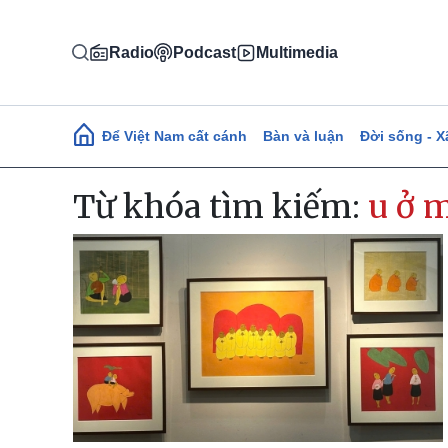
Nhảy đến nội dung
Radio
Podcast
Multimedia
Main navigation
Để Việt Nam cất cánh
Bàn và luận
Đời sống - X
Từ khóa tìm kiếm:
u ở 