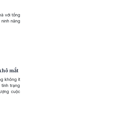
hà với tổng
 ninh năng
 khô mắt
ng không ít
 tình trạng
lượng cuộc