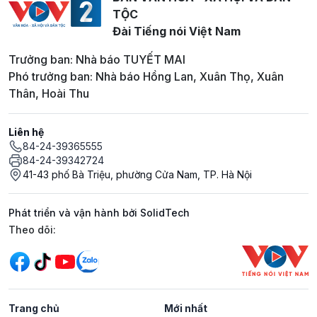
TỘC
Đài Tiếng nói Việt Nam
Trưởng ban: Nhà báo TUYẾT MAI
Phó trưởng ban: Nhà báo Hồng Lan, Xuân Thọ, Xuân
Thân, Hoài Thu
Liên hệ
84-24-39365555
84-24-39342724
41-43 phố Bà Triệu, phường Cửa Nam, TP. Hà Nội
Phát triển và vận hành bởi SolidTech
Mạng xã hội
Theo dõi:
Trang chủ
Mới nhất