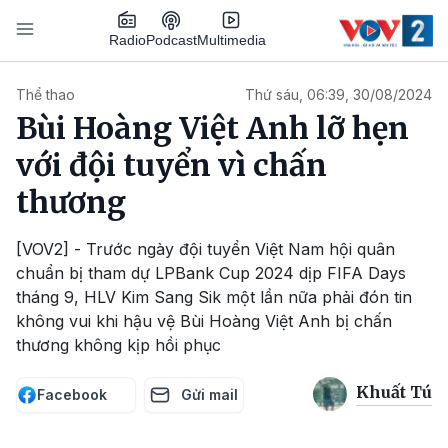
Nhảy đến nội dung
Podcast
Radio
Multimedia
Main navigation
Thể thao
Thứ sáu, 06:39, 30/08/2024
Bùi Hoàng Việt Anh lỡ hẹn
với đội tuyển vì chấn
thương
[VOV2] - Trước ngày đội tuyển Việt Nam hội quân
chuẩn bị tham dự LPBank Cup 2024 dịp FIFA Days
tháng 9, HLV Kim Sang Sik một lần nữa phải đón tin
không vui khi hậu vệ Bùi Hoàng Việt Anh bị chấn
thương không kịp hồi phục
Khuất Tú
Facebook
Gửi mail