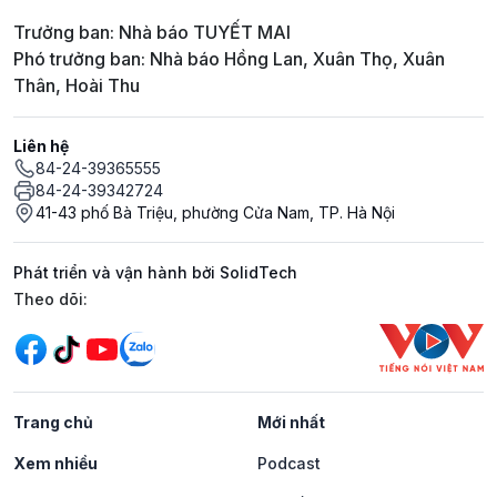
Trưởng ban: Nhà báo TUYẾT MAI
Phó trưởng ban: Nhà báo Hồng Lan, Xuân Thọ, Xuân
Thân, Hoài Thu
Liên hệ
84-24-39365555
84-24-39342724
41-43 phố Bà Triệu, phường Cửa Nam, TP. Hà Nội
Phát triển và vận hành bởi SolidTech
Mạng xã hội
Theo dõi:
Trang chủ
Mới nhất
Xem nhiều
Podcast