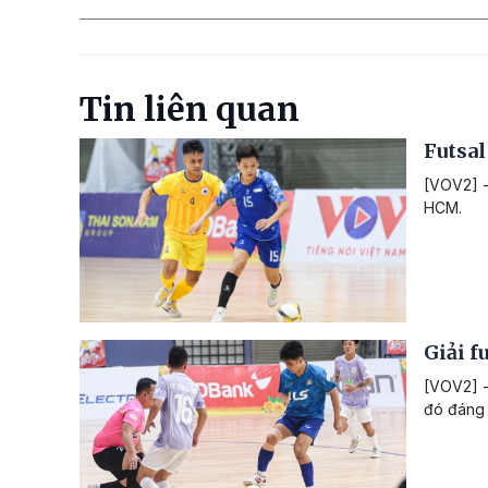
Tin liên quan
Futsal
[VOV2] -
HCM.
Giải f
[VOV2] -
đó đáng 