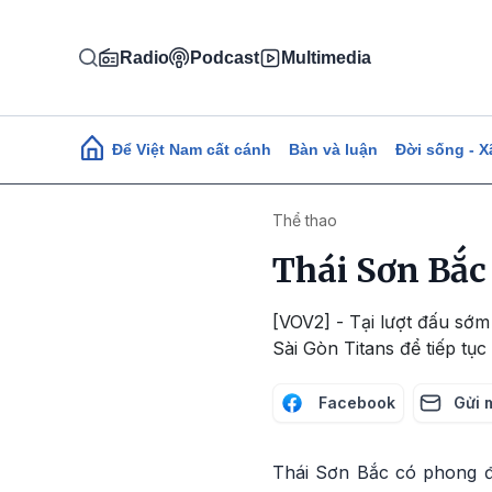
Nhảy đến nội dung
Radio
Podcast
Multimedia
Main navigation
Để Việt Nam cất cánh
Bàn và luận
Đời sống - X
Thể thao
Thái Sơn Bắc
[VOV2] - Tại lượt đấu sớm 
Sài Gòn Titans để tiếp tụ
Facebook
Gửi 
Thái Sơn Bắc có phong độ