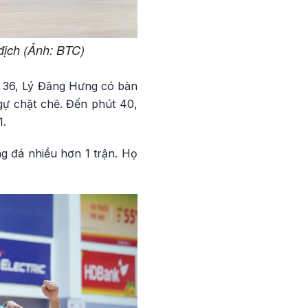
địch (Ảnh: BTC)
t 36, Lý Đăng Hưng có bàn
gự chặt chẽ. Đến phút 40,
1.
g đá nhiều hơn 1 trận. Họ