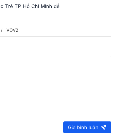
ước Trẻ TP Hồ Chí Minh để
VOV2
Gửi bình luận