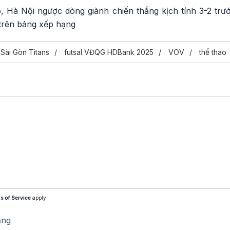
ó, Hà Nội ngược dòng giành chiến thắng kịch tính 3-2 tr
 5 trên bảng xếp hạng
Sài Gòn Titans
futsal VĐQG HDBank 2025
VOV
thể thao
s of Service
apply.
ăng