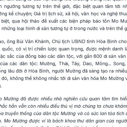
n ngưỡng tương tự trên thế giới, đặc biệt quan tâm tới n
ng kể chuyện; Giá trị lịch sử, xã hội, văn học và nghệ th
iệt, qua hội thảo đề xuất các biện pháp bảo tồn Mo Mư
những loại hình di sản tương tự ở trong nước và trên thế gi
ảo, ông Bùi Văn Khánh, Chủ tịch UBND tỉnh Hòa Bình cho b
uốc, có vị trí chiến lược quan trọng, được mệnh danh là 
 đặc sắc của đồng bào các dân tộc, với gần 800 di sản văn 
ị của các dân tộc: Mường, Thái, Tày, Dao, Mông... Song, 
ống lâu đời ở Hòa Bình, người Mường đã sáng tạo ra nhiều
ng đó, không thể không nhắc tới di sản văn hóa Mo Mường 
.
 Mường đã được nhiều nhà nghiên cứu quan tâm tìm hiểu.
ắc hẳn vẫn còn nhiều điều thú vị mà chúng ta chưa khá
hóa truyền thống của dân tộc Mường và có sức lan tỏa tích 
. Mo Mường được ví là bách khoa thư dân gian của ngườ