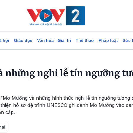
ã hội
Giáo dục
Văn hóa - Giải trí
Thể thao
Pháp luật
Sức 
 những nghi lễ tín ngưỡng t
 ”Mo Mường và những hình thức nghi lễ tín ngưỡng tương đ
thiện hồ sơ đệ trình UNESCO ghi danh Mo Mường vào dan
ẩn cấp.
mail