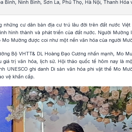
 Bình, Ninh Bình, Sơn La, Phú Thọ, Hà Nội, Thanh Hóa v
 những cư dân bản địa cư trú lâu đời trên đất nước Việt
ình hình thành và phát triển của đất nước. Người Mường là
đó Mo Mường được coi như một nền văn hóa của người Mư
rưởng Bộ VHTT& DL Hoàng Đạo Cương nhấn mạnh, Mo Mườ
 giá trị văn hóa, lịch sử. Hội thảo quốc tế hôm nay là m
rình UNESCO ghi danh Di sản văn hóa phi vật thể Mo Mư
ảo vệ khẩn cấp.