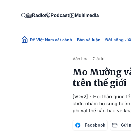
Nhảy đến nội dung
Radio
Podcast
Multimedia
Main navigation
Để Việt Nam cất cánh
Bàn và luận
Đời sống - X
Văn hóa - Giải trí
Mo Mường và
trên thế giới
[VOV2] - Hội thảo quốc tế
chức nhằm bổ sung hoàn 
phi vật thể cần bảo vệ kh
Facebook
Gửi 