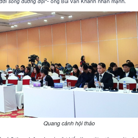
 đời sống đương đại
”- ông Bùi Văn Khánh nhấn mạnh.
Quang cảnh hội thảo