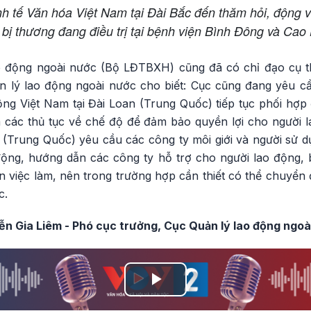
h tế Văn hóa Việt Nam tại Đài Bắc đến thăm hỏi, động v
bị thương đang điều trị tại bệnh viện Bình Đông và Cao
ao động ngoài nước (Bộ LĐTBXH) cũng đã có chỉ đạo cụ t
n lý lao động ngoài nước cho biết: Cục cũng đang yêu c
ng Việt Nam tại Đài Loan (Trung Quốc) tiếp tục phối hợp 
àm các thủ tục về chế độ để đảm bảo quyền lợi cho người 
(Trung Quốc) yêu cầu các công ty môi giới và người sử d
động, hướng dẫn các công ty hỗ trợ cho người lao động,
 việc làm, nên trong trường hợp cần thiết có thể chuyển 
c.
n Gia Liêm - Phó cục trưởng, Cục Quản lý lao động
ngoài
Play