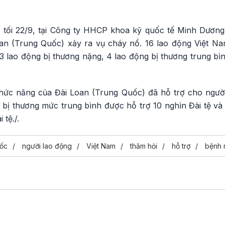
Video
, tối 22/9, tại Công ty HHCP khoa kỹ quốc tế Minh Dươn
an (Trung Quốc) xảy ra vụ cháy nổ. 16 lao động Việt Na
3 lao động bị thương nặng, 4 lao động bị thương trung bì
hức năng của Đài Loan (Trung Quốc) đã hỗ trợ cho người
g bị thương mức trung bình được hỗ trợ 10 nghìn Đài tệ v
 tệ./.
ốc
người lao động
Việt Nam
thăm hỏi
hỗ trợ
bệnh 