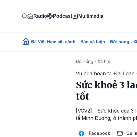
Nhảy đến nội dung
Radio
Podcast
Multimedia
Main navigation
Để Việt Nam cất cánh
Bàn và luận
Đời sống - X
Đời sống - Xã hội
Vụ hỏa hoạn tại Đài Loan
Sức khoẻ 3 la
tốt
[VOV2] - Sức khỏe của 3 
tế Minh Dương, ở thành ph
Facebook
Gửi 