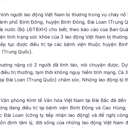
h hình người lao động Việt Nam bị thương trong vụ cháy n
ành phố Bình Đông, huyện Bình Đông, Đài Loan (Trung Qu
ài nước (Bộ LĐTBXH) cho biết, theo báo cáo của Ban Quản
ện tình trạng sức khỏe của 3 lao động Việt Nam bị thương 
iếp tục được điều trị tại các bệnh viện thuộc huyện B
 (Trung Quốc).
hương nặng có 2 người đã tỉnh táo, nói chuyện được. Dự 
iều trị thường, tạm thời không nguy hiểm tính mạng. Cả 3
 tại Đài Loan (Trung Quốc) chăm sóc. Những lao động bị
n Văn phòng Kinh tế Văn hóa Việt Nam tại Đài Bắc đã đến 
ơng đang điều trị tại bệnh viện Bình Đông và Cao Hùng; đ
 Đài Loan (công ty tiếp nhận lao động) và đề nghị côn
n định tâm lý, đời sống của những lao động Việt Nam đ