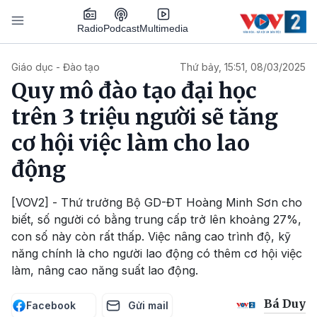
Nhảy đến nội dung
Podcast
Radio
Multimedia
Main navigation
Giáo dục - Đào tạo
Thứ bảy, 15:51, 08/03/2025
Quy mô đào tạo đại học
trên 3 triệu người sẽ tăng
cơ hội việc làm cho lao
động
[VOV2] - Thứ trưởng Bộ GD-ĐT Hoàng Minh Sơn cho
biết, số người có bằng trung cấp trở lên khoảng 27%,
con số này còn rất thấp. Việc nâng cao trình độ, kỹ
năng chính là cho người lao động có thêm cơ hội việc
làm, nâng cao năng suất lao động.
Bá Duy
Facebook
Gửi mail