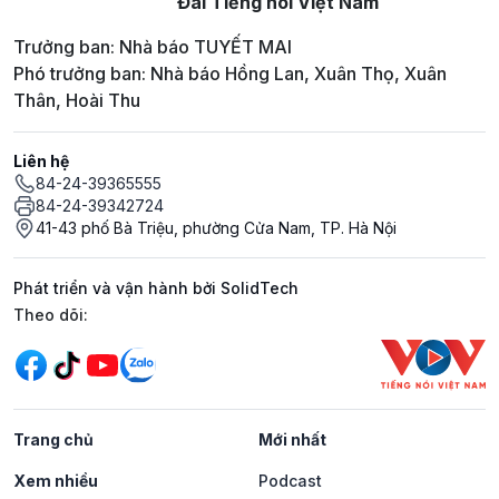
Đài Tiếng nói Việt Nam
Trưởng ban: Nhà báo TUYẾT MAI
Phó trưởng ban: Nhà báo Hồng Lan, Xuân Thọ, Xuân
Thân, Hoài Thu
Liên hệ
84-24-39365555
84-24-39342724
41-43 phố Bà Triệu, phường Cửa Nam, TP. Hà Nội
Phát triển và vận hành bởi SolidTech
Mạng xã hội
Theo dõi:
Trang chủ
Mới nhất
Xem nhiều
Podcast