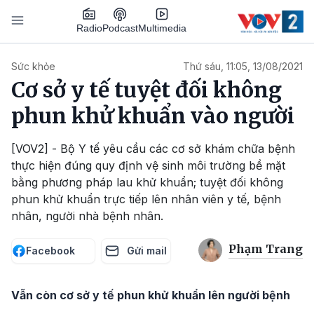
Nhảy đến nội dung
Podcast
Radio
Multimedia
Main navigation
Sức khỏe
Thứ sáu, 11:05, 13/08/2021
Cơ sở y tế tuyệt đối không
phun khử khuẩn vào người
[VOV2] - Bộ Y tế yêu cầu các cơ sở khám chữa bệnh
thực hiện đúng quy định vệ sinh môi trường bề mặt
bằng phương pháp lau khử khuẩn; tuyệt đối không
phun khử khuẩn trực tiếp lên nhân viên y tế, bệnh
nhân, người nhà bệnh nhân.
Phạm Trang
Facebook
Gửi mail
Vẫn còn cơ sở y tế phun khử khuẩn lên người bệnh