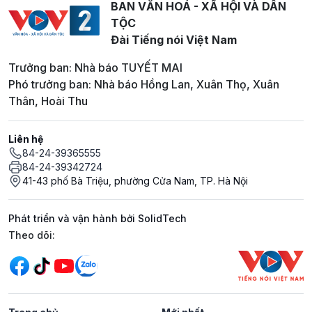
BAN VĂN HOÁ - XÃ HỘI VÀ DÂN
TỘC
Đài Tiếng nói Việt Nam
Trưởng ban: Nhà báo TUYẾT MAI
Phó trưởng ban: Nhà báo Hồng Lan, Xuân Thọ, Xuân
Thân, Hoài Thu
Liên hệ
84-24-39365555
84-24-39342724
41-43 phố Bà Triệu, phường Cửa Nam, TP. Hà Nội
Phát triển và vận hành bởi SolidTech
Mạng xã hội
Theo dõi: