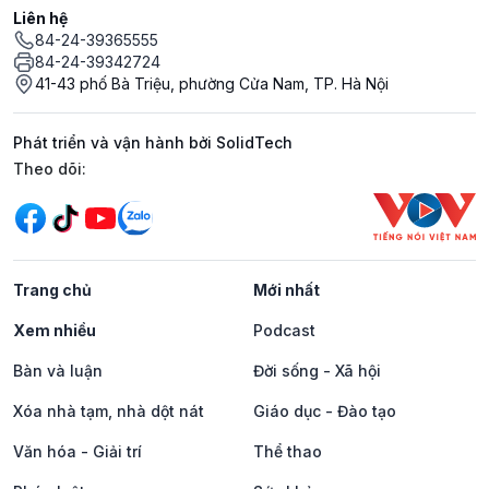
Liên hệ
84-24-39365555
84-24-39342724
41-43 phố Bà Triệu, phường Cửa Nam, TP. Hà Nội
Phát triển và vận hành bởi SolidTech
Mạng xã hội
Theo dõi:
Trang chủ
Mới nhất
Xem nhiều
Podcast
Bàn và luận
Đời sống - Xã hội
Xóa nhà tạm, nhà dột nát
Giáo dục - Đào tạo
Văn hóa - Giải trí
Thể thao