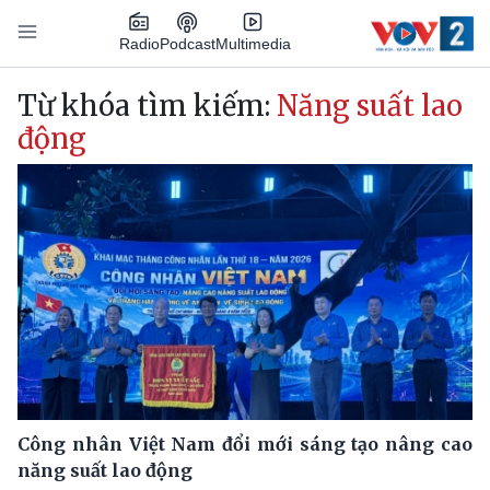
Nhảy đến nội dung
Podcast
Radio
Multimedia
Main navigation
Từ khóa tìm kiếm:
Năng suất lao
động
Công nhân Việt Nam đổi mới sáng tạo nâng cao
năng suất lao động