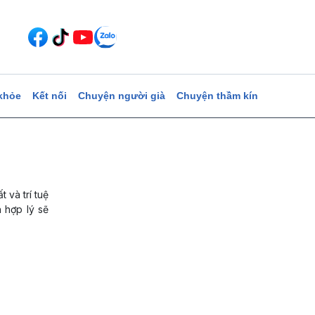
khỏe
Kết nối
Chuyện người già
Chuyện thầm kín
 và trí tuệ
h hợp lý sẽ