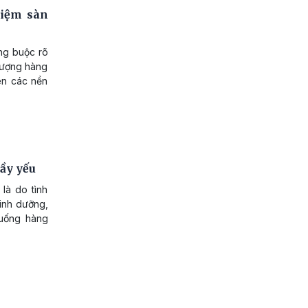
hiệm sàn
àng buộc rõ
 lượng hàng
rên các nền
ầy yếu
là do tình
dinh dưỡng,
 uống hàng