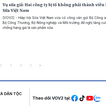
Vụ sữa giả: Hai công ty bị tố không phải thành viên
Sữa Việt Nam
[VOV2] - Hiệp hội Sữa Việt Nam vừa có công văn gửi Bộ Công an
Bộ Công Thương, Bộ Nông nghiệp và Môi trường đề nghị tăng c
chống hàng giả là sản phẩm sữa.
 hiện thời
Trang
Trang
Trang
Trang
2
3
4
5
Mạng xã hội
VÀ DÂN TỘC
Theo dõi VOV2 tại: