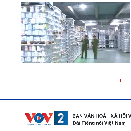
Pagination
Trang
1
BAN VĂN HOÁ - XÃ HỘI 
Đài Tiếng nói Việt Nam