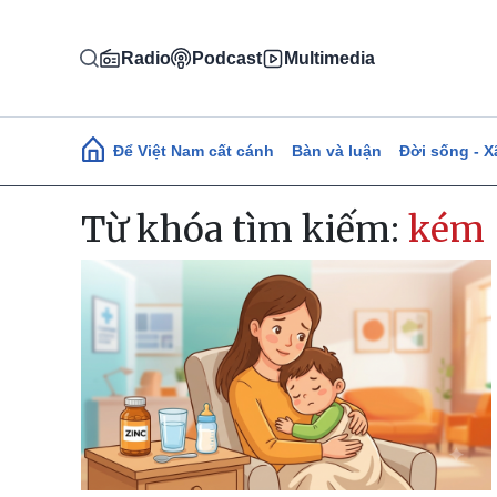
Nhảy đến nội dung
Radio
Podcast
Multimedia
Main navigation
Để Việt Nam cất cánh
Bàn và luận
Đời sống - X
Từ khóa tìm kiếm:
kém