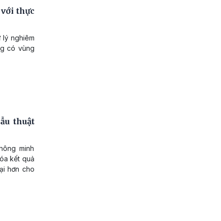
với thực
ử lý nghiêm
ng có vùng
ẫu thuật
thông minh
hóa kết quả
đại hơn cho