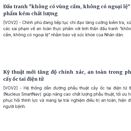
Đấu tranh "không có vùng cấm, không có ngoại lệ" 
phẩm kém chất lượng
[VOV2] - Chính phủ đang tiếp tục chỉ đạo tăng cường kiểm tra, x
các sai phạm về an toàn thực phẩm với tinh thần đấu tranh “khô
cấm, không có ngoại lệ” nhằm bảo vệ sức khỏe của Nhân dân.
Kỹ thuật mới tăng độ chính xác, an toàn trong ph
cấy ốc tai điện tử
[VOV2] - Hệ thống dẫn đường phẫu thuật cấy ốc tai điện tử 
(Nucleus SmartNav) giúp nâng cao chất lượng phẫu thuật, tối ưu 
phục hồi thính lực và mang lại trải nghiệm điều trị an toàn, hiện 
người bệnh.