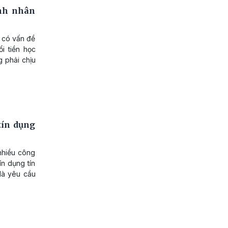
ệnh nhân
ẻ có vấn đề
i tiền học
g phải chịu
tín dụng
nhiều công
ín dụng tín
 là yêu cầu