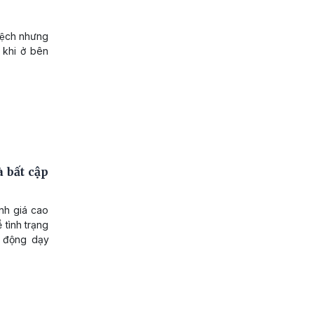
 lệch nhưng
in khi ở bên
 bất cập
ánh giá cao
 tình trạng
t động dạy