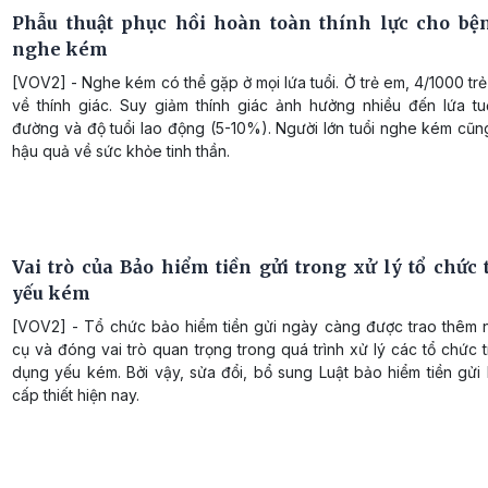
Phẫu thuật phục hồi hoàn toàn thính lực cho b
nghe kém
[VOV2] - Nghe kém có thể gặp ở mọi lứa tuổi. Ở trẻ em, 4/1000 tr
về thính giác. Suy giảm thính giác ảnh hưởng nhiều đến lứa tuổ
đường và độ tuổi lao động (5-10%). Người lớn tuổi nghe kém cũn
hậu quả về sức khỏe tinh thần.
Vai trò của Bảo hiểm tiền gửi trong xử lý tổ chức 
yếu kém
[VOV2] - Tổ chức bảo hiểm tiền gửi ngày càng được trao thêm 
cụ và đóng vai trò quan trọng trong quá trình xử lý các tổ chức t
dụng yếu kém. Bởi vậy, sửa đổi, bổ sung Luật bảo hiểm tiền gửi
cấp thiết hiện nay.