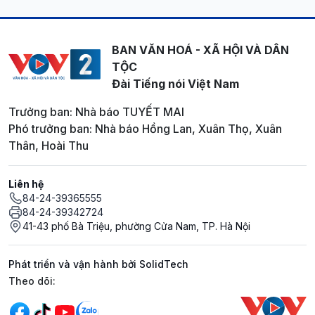
BAN VĂN HOÁ - XÃ HỘI VÀ DÂN
TỘC
Đài Tiếng nói Việt Nam
Trưởng ban: Nhà báo TUYẾT MAI
Phó trưởng ban: Nhà báo Hồng Lan, Xuân Thọ, Xuân
Thân, Hoài Thu
Liên hệ
84-24-39365555
84-24-39342724
41-43 phố Bà Triệu, phường Cửa Nam, TP. Hà Nội
Phát triển và vận hành bởi SolidTech
Mạng xã hội
Theo dõi: