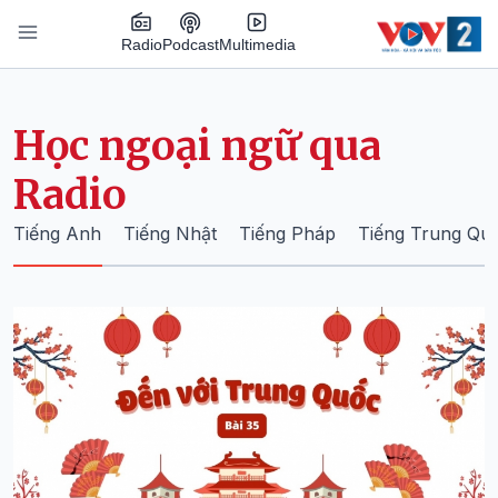
Nhảy đến nội dung
Podcast
Radio
Multimedia
Main navigation
Học ngoại ngữ qua
Radio
Tiếng Anh
Tiếng Nhật
Tiếng Pháp
Tiếng Trung Qu